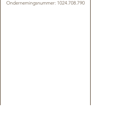
Ondernemingsnummer: 1024.708.790
i
m
e
t
e
r
s