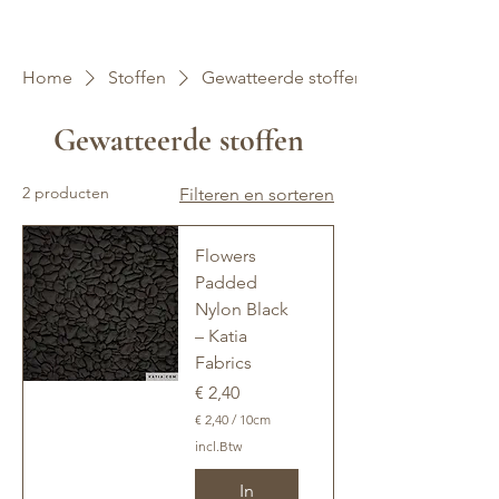
Home
Stoffen
Gewatteerde stoffen
Gewatteerde stoffen
2 producten
Filteren en sorteren
Flowers
Padded
Nylon Black
– Katia
Fabrics
Prijs
€ 2,40
€ 2,40
/
10cm
€
incl.Btw
2
In
,