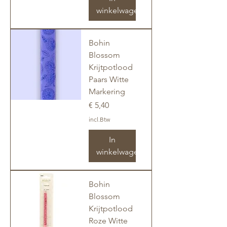
winkelwagen
Bohin
Blossom
Krijtpotlood
Paars Witte
Markering
Prijs
€ 5,40
incl.Btw
In
winkelwagen
Bohin
Blossom
Krijtpotlood
Roze Witte