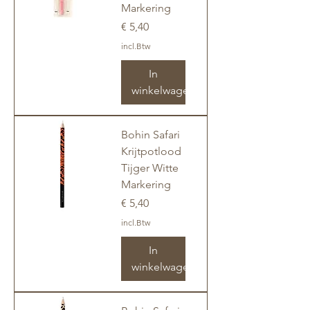
Markering
Prijs
€ 5,40
incl.Btw
In
winkelwagen
Bohin Safari
Krijtpotlood
Tijger Witte
Markering
Prijs
€ 5,40
incl.Btw
In
winkelwagen