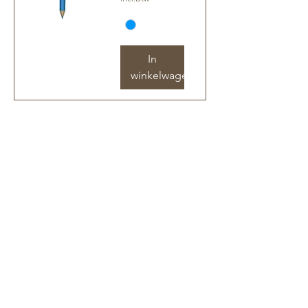
In
winkelwagen
Studio Stoffeline
BTW-nummer: BE
1024.708.790
Ondernemingsnummer: 1024.708.790