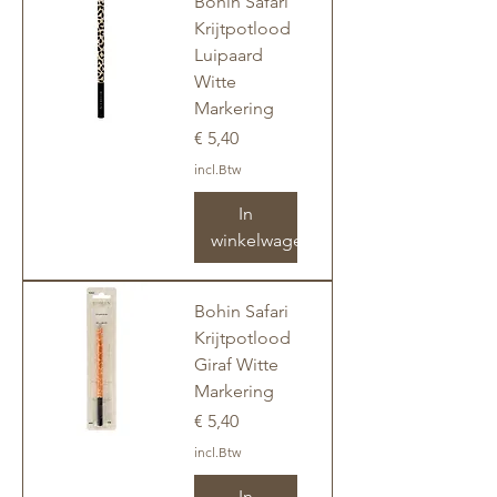
Bohin Safari
Krijtpotlood
Luipaard
Witte
Markering
Prijs
€ 5,40
incl.Btw
In
winkelwagen
Bohin Safari
Krijtpotlood
Giraf Witte
Markering
Prijs
€ 5,40
incl.Btw
In