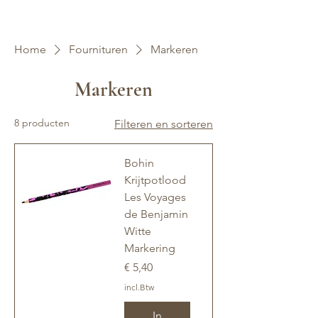
Home
Fournituren
Markeren
Markeren
8 producten
Filteren en sorteren
Bohin
Krijtpotlood
Les Voyages
de Benjamin
Witte
Markering
Prijs
€ 5,40
incl.Btw
In