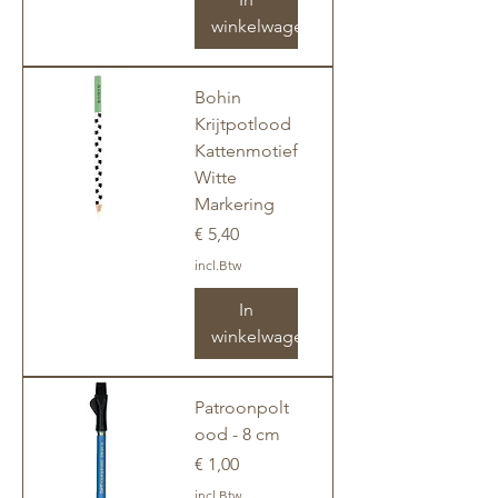
winkelwagen
Bohin
Krijtpotlood
Kattenmotief
Witte
Markering
Prijs
€ 5,40
incl.Btw
In
winkelwagen
Patroonpolt
ood - 8 cm
Prijs
€ 1,00
incl.Btw