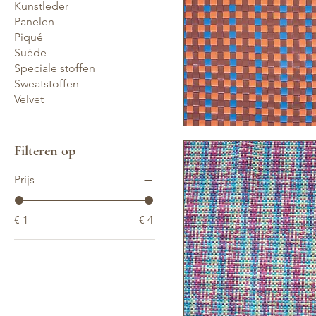
Kunstleder
Panelen
Piqué
Suède
Speciale stoffen
Sweatstoffen
Velvet
Snel overzicht
Filteren op
Prijs
€ 1
€ 4