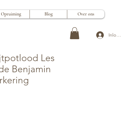
Opruiming
Blog
Over ons
Inloggen
jtpotlood Les
de Benjamin
rkering