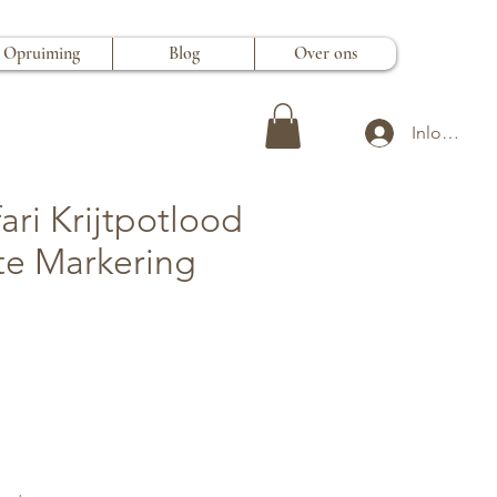
Opruiming
Blog
Over ons
Inloggen
ari Krijtpotlood
te Markering