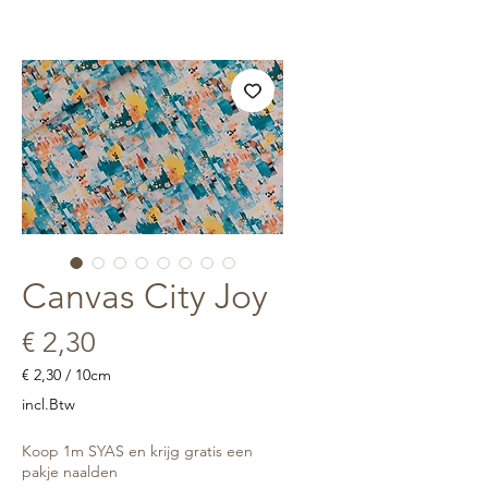
Canvas City Joy
Prijs
€ 2,30
€ 2,30
/
10cm
€ 2,30
incl.Btw
per
10
Koop 1m SYAS en krijg gratis een
Centimeters
pakje naalden