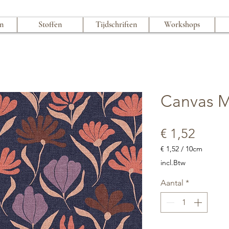
en
Stoffen
Tijdschriften
Workshops
Canvas M
Prijs
€ 1,52
€ 1,52
/
10cm
€ 1,52
incl.Btw
per
10
Aantal
*
Centimeters