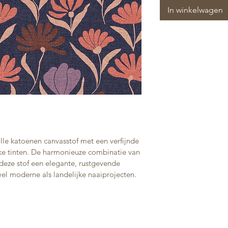
In winkelwagen
olle katoenen canvasstof met een verfijnde 
ke tinten. De harmonieuze combinatie van 
deze stof een elegante, rustgevende 
owel moderne als landelijke naaiprojecten.