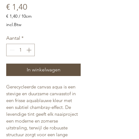
Prijs
€ 1,40
€ 1,40
/
10cm
€ 1,40
incl.Btw
per
10
Aantal
*
Centimeters
In winkelwagen
Gerecycleerde canvas aqua is een 
stevige en duurzame canvasstof in 
een frisse aquablauwe kleur met 
een subtiel chambray-effect. De 
levendige tint geeft elk naaiproject 
een moderne en zomerse 
uitstraling, terwijl de robuuste 
structuur zorgt voor een lange 