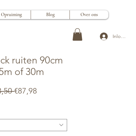
Opruiming
Blog
Over ons
Inloggen
ck ruiten 90cm
15m of 30m
Normale
Verkoopprijs
3,50 
€87,98
prijs