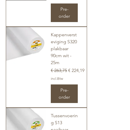
Pre-
order
Kappenverst
eviging S320
plakbaar
90cm wit -
25m
Normale prijs
Verkoopprijs
€ 263,75
€ 224,19
incl.Btw
Pre-
order
Tussenvoerin
g S13
naaibaar