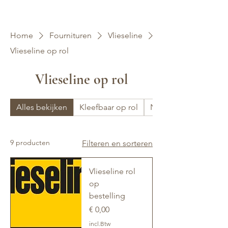
Home
Fournituren
Vlieseline
Vlieseline op rol
Vlieseline op rol
Alles bekijken
Kleefbaar op rol
Niet kleefbaar op rol
9 producten
Filteren en sorteren
Vlieseline rol
op
bestelling
Prijs
€ 0,00
incl.Btw