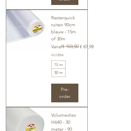
Rasterquick
ruiten 90cm
blauw - 15m
of 30m
Normale prijs
Verkoopprijs
€ 103,50
Vanaf
€ 87,98
incl.Btw
15 m
30 m
Pre-
order
Volumevlies
H640 - 30
meter - 90