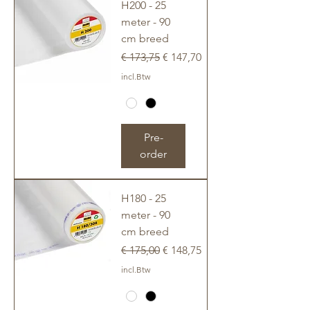
H200 - 25
meter - 90
cm breed
Normale prijs
Verkoopprijs
€ 173,75
€ 147,70
incl.Btw
Pre-
order
H180 - 25
meter - 90
cm breed
Normale prijs
Verkoopprijs
€ 175,00
€ 148,75
incl.Btw