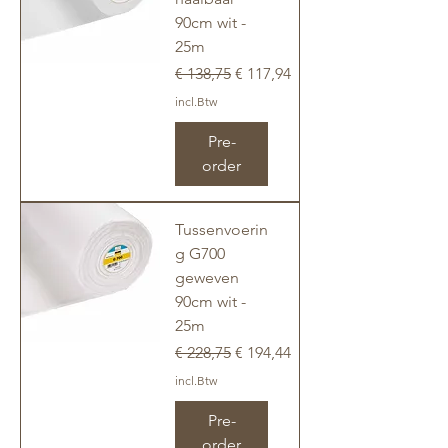
90cm wit -
25m
Normale prijs
Verkoopprijs
€ 138,75
€ 117,94
incl.Btw
Pre-
order
Tussenvoerin
g G700
geweven
90cm wit -
25m
Normale prijs
Verkoopprijs
€ 228,75
€ 194,44
incl.Btw
Pre-
order